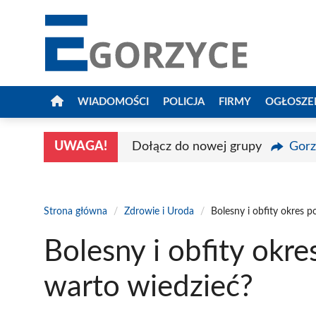
Przejdź
do
treści
WIADOMOŚCI
POLICJA
FIRMY
OGŁOSZE
UWAGA!
Dołącz do nowej grupy
Gorz
Strona główna
/
Zdrowie i Uroda
/
Bolesny i obfity okres 
Bolesny i obfity okr
warto wiedzieć?