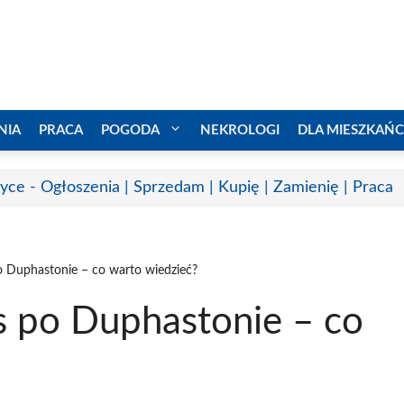
NIA
PRACA
POGODA
NEKROLOGI
DLA MIESZKAŃ
yce - Ogłoszenia | Sprzedam | Kupię | Zamienię | Praca
po Duphastonie – co warto wiedzieć?
es po Duphastonie – co