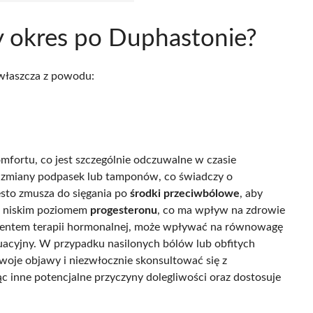
ty okres po Duphastonie?
zwłaszcza z powodu:
fortu, co jest szczególnie odczuwalne w czasie
j zmiany podpasek lub tamponów, co świadczy o
ęsto zmusza do sięgania po
środki przeciwbólowe
, aby
 z niskim poziomem
progesteronu
, co ma wpływ na zdrowie
mentem terapii hormonalnej, może wpływać na równowagę
uacyjny. W przypadku nasilonych bólów lub obfitych
woje objawy i niezwłocznie skonsultować się z
jąc inne potencjalne przyczyny dolegliwości oraz dostosuje