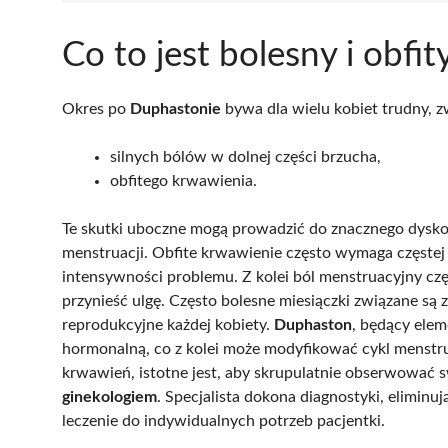
Co to jest bolesny i obfi
Okres po
Duphastonie
bywa dla wielu kobiet trudny, 
silnych bólów w dolnej części brzucha,
obfitego krwawienia.
Te skutki uboczne mogą prowadzić do znacznego dyskom
menstruacji. Obfite krwawienie często wymaga częste
intensywności problemu. Z kolei ból menstruacyjny cz
przynieść ulgę. Często bolesne miesiączki związane są
reprodukcyjne każdej kobiety.
Duphaston
, będący ele
hormonalną, co z kolei może modyfikować cykl menstr
krwawień, istotne jest, aby skrupulatnie obserwować s
ginekologiem
. Specjalista dokona diagnostyki, eliminu
leczenie do indywidualnych potrzeb pacjentki.