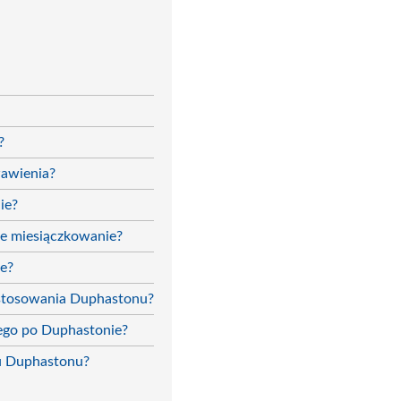
?
awienia?
ie?
ne miesiączkowanie?
ie?
 stosowania Duphastonu?
wego po Duphastonie?
iu Duphastonu?