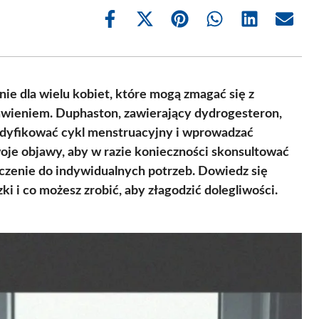
Share
Share
Share
Share
Share
Share
on
on
on
on
on
on
Facebook
X
Pinterest
WhatsApp
LinkedIn
Email
(Twitter)
ie dla wielu kobiet, które mogą zmagać się z
awieniem. Duphaston, zawierający dydrogesteron,
yfikować cykl menstruacyjny i wprowadzać
je objawy, aby w razie konieczności skonsultować
czenie do indywidualnych potrzeb. Dowiedz się
i i co możesz zrobić, aby złagodzić dolegliwości.