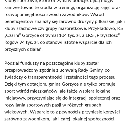
Kluby sportowe, które otrzymały dotacje, będą mogły
zainwestować te środki w treningi, organizację zajęć oraz
rozwój umiejętności swoich zawodników. Wśród
beneficjentów znalazły się zarówno drużyny piłkarskie, jak i
kluby szachowe czy grupy mażoretkowe. Przykładowo, KS
„Czarni” Gorzyce otrzymał 104 tys. zł, a LKS „Przyszłość”
Rogów 94 tys. zł, co stanowi istotne wsparcie dla ich
przyszłych działań.
Podział funduszy na poszczególne kluby został
przeprowadzony zgodnie z uchwałą Rady Gminy, co
świadczy o transparentności i rzetelności tego procesu.
Dzięki tym dotacjom, gmina Gorzyce nie tylko promuje
sport wśród mieszkańców, ale także wspiera lokalne
inicjatywy, przyczyniając się do integracji społecznej oraz
rozwijania sportowych pasji w różnych grupach
wiekowych. Wsparcie to z pewnością przyniesie korzyści
zarówno zawodnikom, jak i całej lokalnej społeczności.