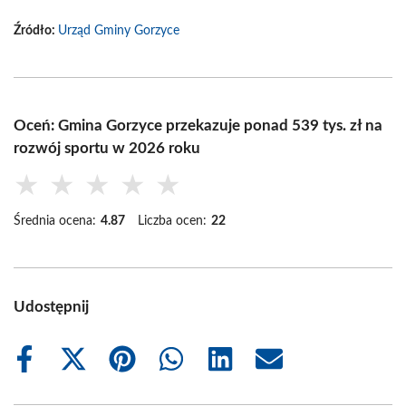
Źródło:
Urząd Gminy Gorzyce
Oceń: Gmina Gorzyce przekazuje ponad 539 tys. zł na
rozwój sportu w 2026 roku
★
★
★
★
★
Średnia ocena:
4.87
Liczba ocen:
22
Udostępnij
Share
Share
Share
Share
Share
Share
on
on
on
on
on
on
Facebook
X
Pinterest
WhatsApp
LinkedIn
Email