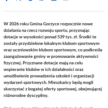
on
on
on
on
on
on
Facebook
X
Pinterest
WhatsApp
LinkedIn
Email
(Twitter)
W 2026 roku Gmina Gorzyce rozpocznie nowe
działania na rzecz rozwoju sportu, przyznając
dotacje w wysokości ponad 539 tys. zł. Środki te
zostały przydzielone lokalnym klubom sportowym
oraz uczniowskim klubom sportowym, co podkreśla
zaangażowanie gminy w promowanie aktywności
fizycznej. Przyznane dotacje mają na celu
wspieranie klubów w ich działalności oraz
umożliwienie prowadzenia szkoleń i organizacji
wydarzeń sportowych. Mieszkańcy będą mogli
skorzystać z bogatej oferty sportowej, obejmującej
różnorodne dyscypliny.