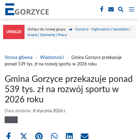
Przejdź
M
do
treści
Dołącz do nowej grupy
Gorzyce - Ogłoszenia | Sprzedam |
UWAGA!
Kupię | Zamienię | Praca
Strona główna
/
Wiadomości
/
Gmina Gorzyce przekazuje
ponad 539 tys. zł na rozwój sportu w 2026 roku
Gmina Gorzyce przekazuje ponad
539 tys. zł na rozwój sportu w
2026 roku
Data dodania:
8 stycznia 2026 r.
Share
Share
Share
Share
Share
Share