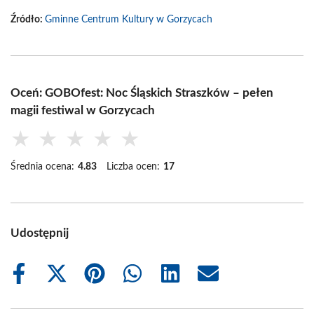
Źródło:
Gminne Centrum Kultury w Gorzycach
Oceń: GOBOfest: Noc Śląskich Straszków – pełen
magii festiwal w Gorzycach
★
★
★
★
★
Średnia ocena:
4.83
Liczba ocen:
17
Udostępnij
Share
Share
Share
Share
Share
Share
on
on
on
on
on
on
Facebook
X
Pinterest
WhatsApp
LinkedIn
Email
(Twitter)