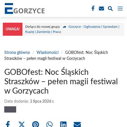
Przejdź
M
do
treści
Dołącz do nowej grupy
Gorzyce - Ogłoszenia | Sprzedam |
UWAGA!
Kupię | Zamienię | Praca
Strona główna
/
Wiadomości
/
GOBOfest: Noc Śląskich
Straszków – pełen magii festiwal w Gorzycach
GOBOfest: Noc Śląskich
Straszków – pełen magii festiwal
w Gorzycach
Data dodania:
2 lipca 2026 r.
Share
Share
Share
Share
Share
Share