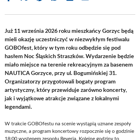
on
on
on
on
on
on
Facebook
X
Pinterest
WhatsApp
LinkedIn
Email
(Twitter)
Już 11 września 2026 roku mieszkańcy Gorzyc będą
mieli okazję uczestniczyć w niezwykłym festiwalu
GOBOfest, który w tym roku odbędzie się pod
hasłem Noc Śląskich Straszków. Wydarzenie będzie
miało miejsce na terenie rekreacyjnym za basenem
NAUTICA Gorzyce, przy ul. Bogumińskiej 31.
Organizatorzy przygotowali bogaty program
artystyczny, który przewiduje zarówno koncerty,
jak i wyjątkowe atrakcje związane z lokalnymi
legendami.
W trakcie GOBOfestu na scenie wystąpią uznane zespoły
muzyczne, a program koncertowy rozpocznie się o godzinie
18:00 występem zespołu Reveria. Kolejne godziny to