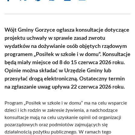
on
on
on
on
on
on
Facebook
X
Pinterest
WhatsApp
LinkedIn
Email
(Twitter)
Wójt Gminy Gorzyce ogłasza konsultacje dotyczące
projektu uchwały w sprawie zasad zwrotu
wydatków na dożywianie osób objętych rządowym
programem „Posiłek w szkole i w domu”. Konsultacje
będą miały miejsce od 8 do 15 czerwca 2026 roku.
Opinie można składać w Urzędzie Gminy lub
przesyłać drogą elektroniczną. Ostateczny termin
na zgłaszanie uwag upływa 22 czerwca 2026 roku.
Program „Posiłek w szkole i w domu” ma na celu wsparcie
dzieci i ich rodzin w zakresie żywienia, a nadchodzące
konsultacje mają na celu uzyskanie opinii od organizacji
pozarządowych oraz podmiotów zajmujących się
działalnością pożytku publicznego. W ramach tego