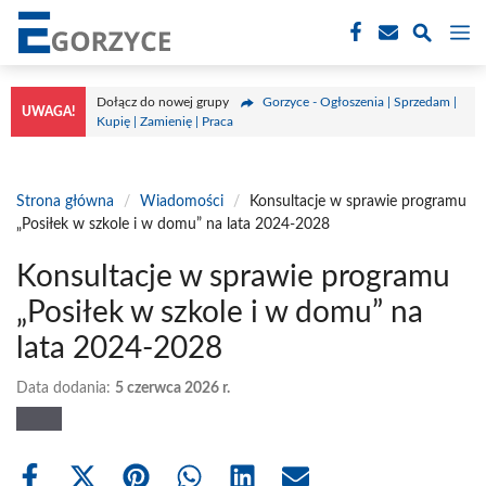
Przejdź
M
do
treści
Dołącz do nowej grupy
Gorzyce - Ogłoszenia | Sprzedam |
UWAGA!
Kupię | Zamienię | Praca
Strona główna
/
Wiadomości
/
Konsultacje w sprawie programu
„Posiłek w szkole i w domu” na lata 2024-2028
Konsultacje w sprawie programu
„Posiłek w szkole i w domu” na
lata 2024-2028
Data dodania:
5 czerwca 2026 r.
Share
Share
Share
Share
Share
Share