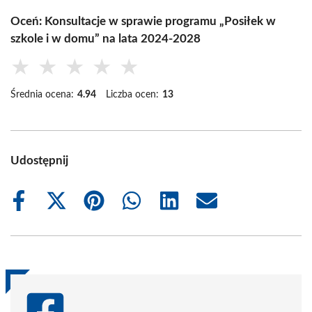
Oceń: Konsultacje w sprawie programu „Posiłek w
szkole i w domu” na lata 2024-2028
★
★
★
★
★
Średnia ocena:
4.94
Liczba ocen:
13
Udostępnij
Share
Share
Share
Share
Share
Share
on
on
on
on
on
on
Facebook
X
Pinterest
WhatsApp
LinkedIn
Email
(Twitter)