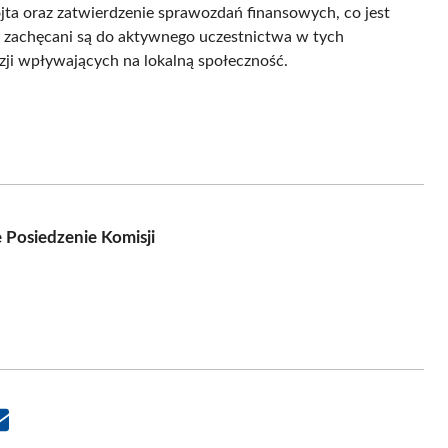
ta oraz zatwierdzenie sprawozdań finansowych, co jest
cy zachęcani są do aktywnego uczestnictwa w tych
ji wpływających na lokalną społeczność.
 Posiedzenie Komisji
Share
on