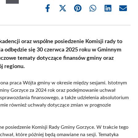
Share
Share
Share
Share
Share
Share
on
on
on
on
on
on
Facebook
X
Pinterest
WhatsApp
LinkedIn
Email
(Twitter)
kadencji oraz wspólne posiedzenie Komisji rady to
ja odbędzie się 30 czerwca 2025 roku w Gminnym
luczowe tematy dotyczące finansów gminy oraz
j regionu.
ona praca Wójta gminy w okresie między sesjami. Istotnym
Gminy Gorzyce za 2024 rok oraz podejmowanie uchwał
sprawozdania finansowego, a także udzielenia absolutorium
ejmie również uchwały dotyczące zmian w prognozie
lne posiedzenie Komisji Rady Gminy Gorzyce. W trakcie tego
chwał, które później będą omawiane na sesji. Tematyka