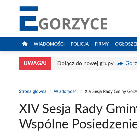
Przejdź
do
treści
WIADOMOŚCI
POLICJA
FIRMY
OGŁOSZE
UWAGA!
Dołącz do nowej grupy
Gorz
Strona główna
/
Wiadomości
/
XIV Sesja Rady Gminy Gorzy
XIV Sesja Rady Gmin
Wspólne Posiedzenie