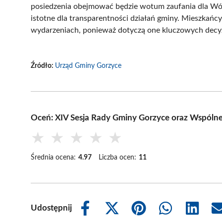
posiedzenia obejmować będzie wotum zaufania dla Wój
istotne dla transparentności działań gminy. Mieszkań
wydarzeniach, ponieważ dotyczą one kluczowych decyz
Źródło:
Urząd Gminy Gorzyce
Oceń: XIV Sesja Rady Gminy Gorzyce oraz Wspólne
★
★
★
★
★
Średnia ocena:
4.97
Liczba ocen:
11
Udostępnij
Share
Share
Share
Share
Share
on
on
on
on
on