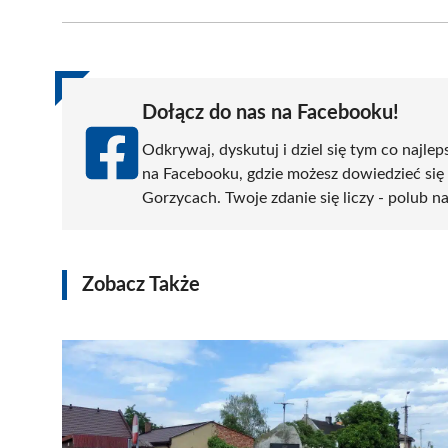
Facebook
X
Pinterest
WhatsApp
LinkedIn
(Twitter)
Dołącz do nas na Facebooku!
Odkrywaj, dyskutuj i dziel się tym co najlep
na Facebooku, gdzie możesz dowiedzieć się
Gorzycach. Twoje zdanie się liczy - polub na
Zobacz Także