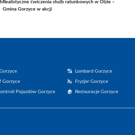
ch
Realistyczne ćwiczenia służb ratunkowych w Olzie –
Gmina Gorzyce w akcji
Gorzyce
Lombard Gorzyce
f Gorzyce
Fryzjer Gorzyce
Kontroli Pojazdów Gorzyce
Restauracje Gorzyce