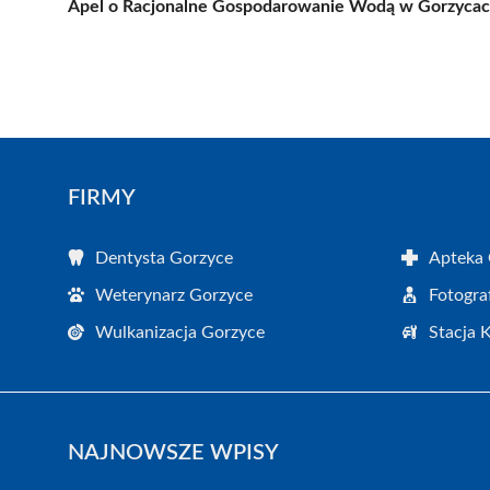
Apel o Racjonalne Gospodarowanie Wodą w Gorzyca
FIRMY
Dentysta Gorzyce
Apteka 
Weterynarz Gorzyce
Fotogra
Wulkanizacja Gorzyce
Stacja 
NAJNOWSZE WPISY