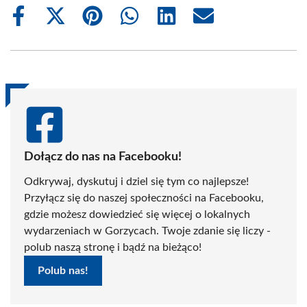
Share
Share
Share
Share
Share
Share
on
on
on
on
on
on
Facebook
X
Pinterest
WhatsApp
LinkedIn
Email
(Twitter)
Dołącz do nas na Facebooku!
Odkrywaj, dyskutuj i dziel się tym co najlepsze!
Przyłącz się do naszej społeczności na Facebooku,
gdzie możesz dowiedzieć się więcej o lokalnych
wydarzeniach w Gorzycach. Twoje zdanie się liczy -
polub naszą stronę i bądź na bieżąco!
Polub nas!