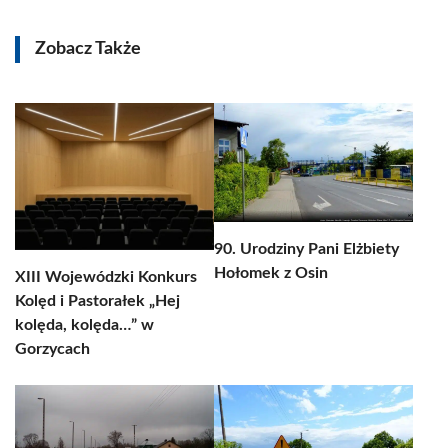
Zobacz Także
90. Urodziny Pani Elżbiety
Hołomek z Osin
XIII Wojewódzki Konkurs
Kolęd i Pastorałek „Hej
kolęda, kolęda…” w
Gorzycach