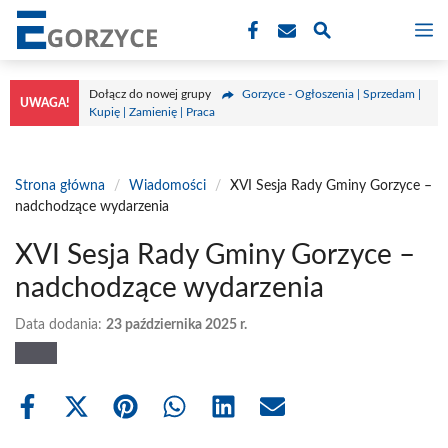
Przejdź
M
do
treści
Dołącz do nowej grupy
Gorzyce - Ogłoszenia | Sprzedam |
UWAGA!
Kupię | Zamienię | Praca
Strona główna
/
Wiadomości
/
XVI Sesja Rady Gminy Gorzyce –
nadchodzące wydarzenia
XVI Sesja Rady Gminy Gorzyce –
nadchodzące wydarzenia
Data dodania:
23 października 2025 r.
Share
Share
Share
Share
Share
Share
on
on
on
on
on
on
Facebook
X
Pinterest
WhatsApp
LinkedIn
Email