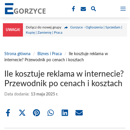
Przejdź
M
do
treści
Dołącz do nowej grupy
Gorzyce - Ogłoszenia | Sprzedam |
UWAGA!
Kupię | Zamienię | Praca
Strona główna
/
Biznes i Praca
/
Ile kosztuje reklama w
internecie? Przewodnik po cenach i kosztach
Ile kosztuje reklama w internecie?
Przewodnik po cenach i kosztach
Data dodania:
13 maja 2025 r.
Share
Share
Share
Share
Share
Share
on
on
on
on
on
on
Facebook
X
Pinterest
WhatsApp
LinkedIn
Email
(Twitter)