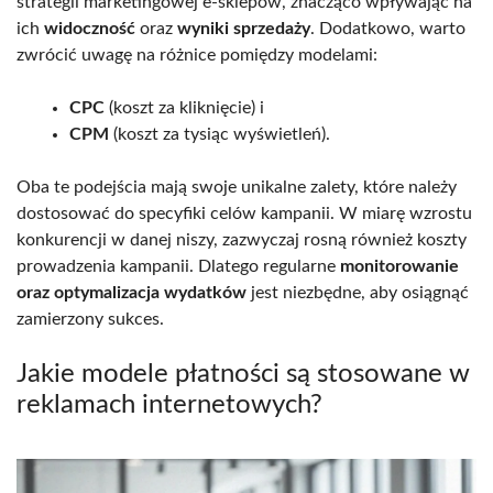
strategii marketingowej e-sklepów, znacząco wpływając na
ich
widoczność
oraz
wyniki sprzedaży
. Dodatkowo, warto
zwrócić uwagę na różnice pomiędzy modelami:
CPC
(koszt za kliknięcie) i
CPM
(koszt za tysiąc wyświetleń).
Oba te podejścia mają swoje unikalne zalety, które należy
dostosować do specyfiki celów kampanii. W miarę wzrostu
konkurencji w danej niszy, zazwyczaj rosną również koszty
prowadzenia kampanii. Dlatego regularne
monitorowanie
oraz optymalizacja wydatków
jest niezbędne, aby osiągnąć
zamierzony sukces.
Jakie modele płatności są stosowane w
reklamach internetowych?