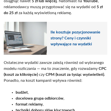
osiągnąć nawet
5 zł lub więcej
. Natomiast na
YouTube
,
reklamodawcy muszą przygotować się na wydatki od
5 zł
do 25 zł
za każdą wyświetloną reklamę.
Ile kosztuje pozycjonowanie
strony? Ceny i czynniki
wpływające na wydatki
Ostateczne wydatki zawsze zależą również od wybranego
modelu rozliczania — ma to znaczenie, gdy rozważamy
CPC
(koszt za kliknięcie)
czy
CPM (koszt za tysiąc wyświetleń)
.
Ponadto, na koszt kampanii wpływa również:
budżet
,
docelowa grupa odbiorców
,
format reklamy
,
techniki doboru słów kluczowych
.