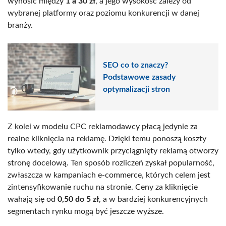
wynosić między
1 a 30 zł
, a jego wysokość zależy od
wybranej platformy oraz poziomu konkurencji w danej
branży.
SEO co to znaczy?
Podstawowe zasady
optymalizacji stron
Z kolei w modelu CPC reklamodawcy płacą jedynie za
realne kliknięcia na reklamę. Dzięki temu ponoszą koszty
tylko wtedy, gdy użytkownik przyciągnięty reklamą otworzy
stronę docelową. Ten sposób rozliczeń zyskał popularność,
zwłaszcza w kampaniach e-commerce, których celem jest
zintensyfikowanie ruchu na stronie. Ceny za kliknięcie
wahają się od
0,50 do 5 zł
, a w bardziej konkurencyjnych
segmentach rynku mogą być jeszcze wyższe.