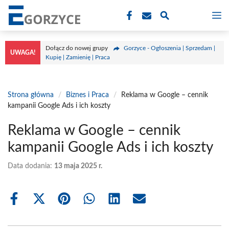
Przejdź
M
do
treści
Dołącz do nowej grupy
Gorzyce - Ogłoszenia | Sprzedam |
UWAGA!
Kupię | Zamienię | Praca
Strona główna
/
Biznes i Praca
/
Reklama w Google – cennik
kampanii Google Ads i ich koszty
Reklama w Google – cennik
kampanii Google Ads i ich koszty
Data dodania:
13 maja 2025 r.
Share
Share
Share
Share
Share
Share
on
on
on
on
on
on
Facebook
X
Pinterest
WhatsApp
LinkedIn
Email
(Twitter)