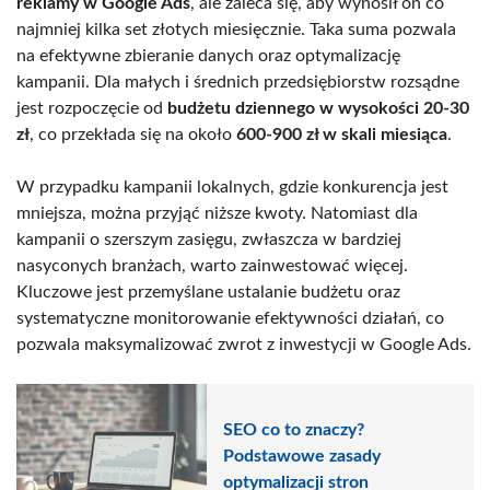
reklamy w Google Ads
, ale zaleca się, aby wynosił on co
najmniej kilka set złotych miesięcznie. Taka suma pozwala
na efektywne zbieranie danych oraz optymalizację
kampanii. Dla małych i średnich przedsiębiorstw rozsądne
jest rozpoczęcie od
budżetu dziennego w wysokości 20-30
zł
, co przekłada się na około
600-900 zł w skali miesiąca
.
W przypadku kampanii lokalnych, gdzie konkurencja jest
mniejsza, można przyjąć niższe kwoty. Natomiast dla
kampanii o szerszym zasięgu, zwłaszcza w bardziej
nasyconych branżach, warto zainwestować więcej.
Kluczowe jest przemyślane ustalanie budżetu oraz
systematyczne monitorowanie efektywności działań, co
pozwala maksymalizować zwrot z inwestycji w Google Ads.
SEO co to znaczy?
Podstawowe zasady
optymalizacji stron