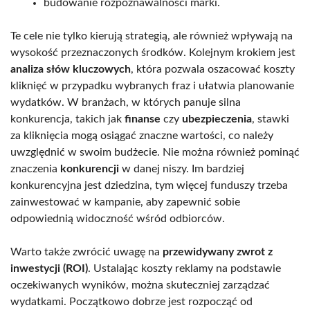
budowanie rozpoznawalności marki.
Te cele nie tylko kierują strategią, ale również wpływają na
wysokość przeznaczonych środków. Kolejnym krokiem jest
analiza słów kluczowych
, która pozwala oszacować koszty
kliknięć w przypadku wybranych fraz i ułatwia planowanie
wydatków. W branżach, w których panuje silna
konkurencja, takich jak
finanse
czy
ubezpieczenia
, stawki
za kliknięcia mogą osiągać znaczne wartości, co należy
uwzględnić w swoim budżecie. Nie można również pominąć
znaczenia
konkurencji
w danej niszy. Im bardziej
konkurencyjna jest dziedzina, tym więcej funduszy trzeba
zainwestować w kampanie, aby zapewnić sobie
odpowiednią widoczność wśród odbiorców.
Warto także zwrócić uwagę na
przewidywany zwrot z
inwestycji (ROI)
. Ustalając koszty reklamy na podstawie
oczekiwanych wyników, można skuteczniej zarządzać
wydatkami. Początkowo dobrze jest rozpocząć od