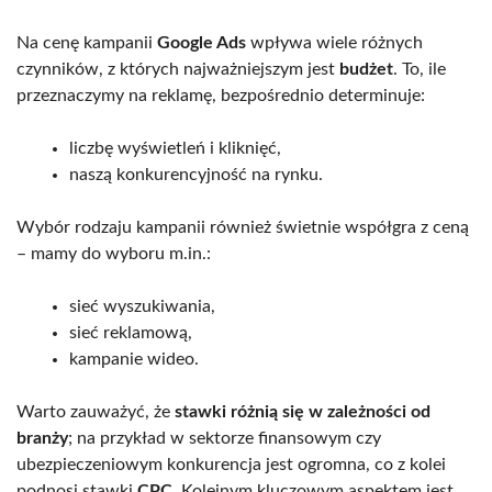
Na cenę kampanii
Google Ads
wpływa wiele różnych
czynników, z których najważniejszym jest
budżet
. To, ile
przeznaczymy na reklamę, bezpośrednio determinuje:
liczbę wyświetleń i kliknięć,
naszą konkurencyjność na rynku.
Wybór rodzaju kampanii również świetnie współgra z ceną
– mamy do wyboru m.in.:
sieć wyszukiwania,
sieć reklamową,
kampanie wideo.
Warto zauważyć, że
stawki różnią się w zależności od
branży
; na przykład w sektorze finansowym czy
ubezpieczeniowym konkurencja jest ogromna, co z kolei
podnosi stawki
CPC
. Kolejnym kluczowym aspektem jest