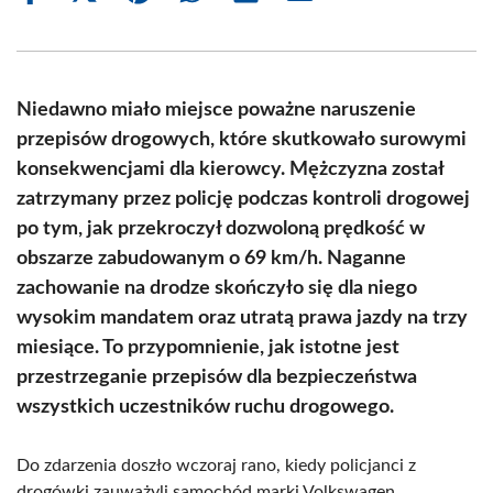
on
on
on
on
on
on
Facebook
X
Pinterest
WhatsApp
LinkedIn
Email
(Twitter)
Niedawno miało miejsce poważne naruszenie
przepisów drogowych, które skutkowało surowymi
konsekwencjami dla kierowcy. Mężczyzna został
zatrzymany przez policję podczas kontroli drogowej
po tym, jak przekroczył dozwoloną prędkość w
obszarze zabudowanym o 69 km/h. Naganne
zachowanie na drodze skończyło się dla niego
wysokim mandatem oraz utratą prawa jazdy na trzy
miesiące. To przypomnienie, jak istotne jest
przestrzeganie przepisów dla bezpieczeństwa
wszystkich uczestników ruchu drogowego.
Do zdarzenia doszło wczoraj rano, kiedy policjanci z
drogówki zauważyli samochód marki Volkswagen