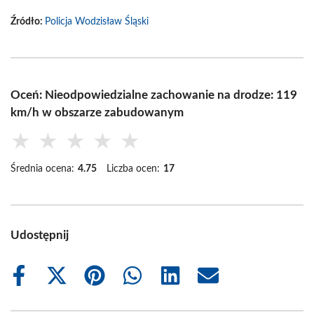
Źródło:
Policja Wodzisław Śląski
Oceń: Nieodpowiedzialne zachowanie na drodze: 119
km/h w obszarze zabudowanym
★
★
★
★
★
Średnia ocena:
4.75
Liczba ocen:
17
Udostępnij
Share
Share
Share
Share
Share
Share
on
on
on
on
on
on
Facebook
X
Pinterest
WhatsApp
LinkedIn
Email
(Twitter)