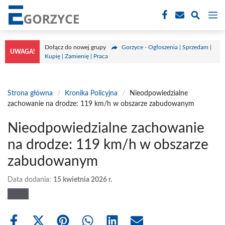
Przejdź
M
do
treści
Dołącz do nowej grupy
Gorzyce - Ogłoszenia | Sprzedam |
UWAGA!
Kupię | Zamienię | Praca
Strona główna
/
Kronika Policyjna
/
Nieodpowiedzialne
zachowanie na drodze: 119 km/h w obszarze zabudowanym
Nieodpowiedzialne zachowanie
na drodze: 119 km/h w obszarze
zabudowanym
Data dodania:
15 kwietnia 2026 r.
Share
Share
Share
Share
Share
Share