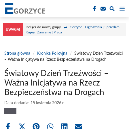
Przejdź
M
do
treści
Dołącz do nowej grupy
Gorzyce - Ogłoszenia | Sprzedam |
UWAGA!
Kupię | Zamienię | Praca
Strona główna
/
Kronika Policyjna
/
Światowy Dzień Trzeźwości
– Ważna Inicjatywa na Rzecz Bezpieczeństwa na Drogach
Światowy Dzień Trzeźwości –
Ważna Inicjatywa na Rzecz
Bezpieczeństwa na Drogach
Data dodania:
15 kwietnia 2026 r.
Share
Share
Share
Share
Share
Share