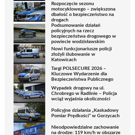
Rozpoczęcie sezonu
motocyklowego – zwiększona
dbałość o bezpieczeństwo na
drogach
Podsumowanie działań
policyjnych na rzecz
bezpieczeństwa drogowego w
powiecie wodzisławskim
Nowi funkcjonariusze policji
złożyli ślubowanie w
Katowicach
Targi POLSECURE 2026 –
Kluczowe Wydarzenie dla
Bezpieczeństwa Publicznego
Wypadek drogowy na ul.
Chrobrego w Radlinie – Policja
wciąż wyjaśnia okoliczności
Policyjne działania „Kaskadowy
Pomiar Prędkości” w Gorzycach
Nieodpowiedzialne zachowanie
na drodze: 119 km/h w obszarze