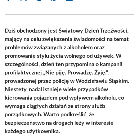
on
on
on
on
on
on
Facebook
X
Pinterest
WhatsApp
LinkedIn
Email
(Twitter)
Dziś obchodzony jest Światowy Dzień Trzeźwości,
mający na celu zwiększenia świadomości na temat
problemów związanych z alkoholem oraz
promowanie stylu życia wolnego od używek. W
szczególności, dzień ten przypomina o kampanii
profilaktycznej „Nie piję. Prowadzę. Żyję.”,
prowadzonej przez policję w Wodzisławiu Śląskim.
Niestety, nadal istnieje wiele przypadków
kierowania pojazdem pod wpływem alkoholu, co
wymaga ciągłych działań ze strony służb
porządkowych. Warto podkreślić, że
bezpieczeństwo na drogach leży w interesie
każdego użytkownika.