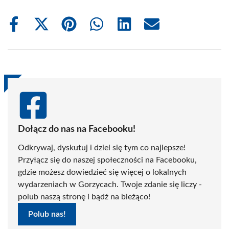
Share
Share
Share
Share
Share
Share
on
on
on
on
on
on
Facebook
X
Pinterest
WhatsApp
LinkedIn
Email
(Twitter)
Dołącz do nas na Facebooku!
Odkrywaj, dyskutuj i dziel się tym co najlepsze!
Przyłącz się do naszej społeczności na Facebooku,
gdzie możesz dowiedzieć się więcej o lokalnych
wydarzeniach w Gorzycach. Twoje zdanie się liczy -
polub naszą stronę i bądź na bieżąco!
Polub nas!