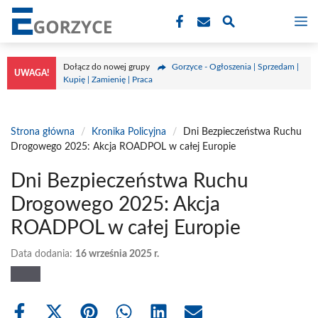
Przejdź
M
do
treści
Dołącz do nowej grupy
Gorzyce - Ogłoszenia | Sprzedam |
UWAGA!
Kupię | Zamienię | Praca
Strona główna
/
Kronika Policyjna
/
Dni Bezpieczeństwa Ruchu
Drogowego 2025: Akcja ROADPOL w całej Europie
Dni Bezpieczeństwa Ruchu
Drogowego 2025: Akcja
ROADPOL w całej Europie
Data dodania:
16 września 2025 r.
Share
Share
Share
Share
Share
Share