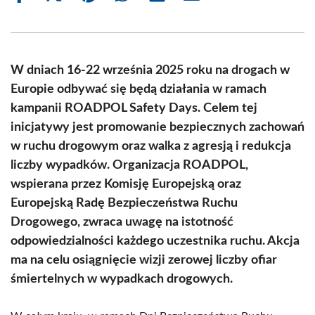
on
on
on
on
on
on
Facebook
X
Pinterest
WhatsApp
LinkedIn
Email
(Twitter)
W dniach 16-22 września 2025 roku na drogach w
Europie odbywać się będą działania w ramach
kampanii ROADPOL Safety Days. Celem tej
inicjatywy jest promowanie bezpiecznych zachowań
w ruchu drogowym oraz walka z agresją i redukcja
liczby wypadków. Organizacja ROADPOL,
wspierana przez Komisję Europejską oraz
Europejską Radę Bezpieczeństwa Ruchu
Drogowego, zwraca uwagę na istotność
odpowiedzialności każdego uczestnika ruchu. Akcja
ma na celu osiągnięcie wizji zerowej liczby ofiar
śmiertelnych w wypadkach drogowych.