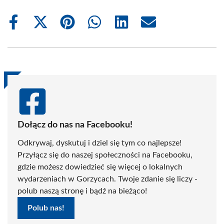
Share
Share
Share
Share
Share
Share
on
on
on
on
on
on
Facebook
X
Pinterest
WhatsApp
LinkedIn
Email
(Twitter)
Dołącz do nas na Facebooku!
Odkrywaj, dyskutuj i dziel się tym co najlepsze!
Przyłącz się do naszej społeczności na Facebooku,
gdzie możesz dowiedzieć się więcej o lokalnych
wydarzeniach w Gorzycach. Twoje zdanie się liczy -
polub naszą stronę i bądź na bieżąco!
Polub nas!