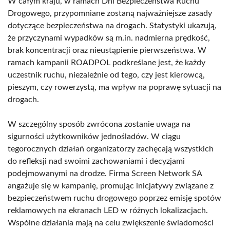
W całym kraju, w ramach Dni Bezpieczeństwa Ruchu
Drogowego, przypomniane zostaną najważniejsze zasady
dotyczące bezpieczeństwa na drogach. Statystyki ukazują,
że przyczynami wypadków są m.in. nadmierna prędkość,
brak koncentracji oraz nieustąpienie pierwszeństwa. W
ramach kampanii ROADPOL podkreślane jest, że każdy
uczestnik ruchu, niezależnie od tego, czy jest kierowcą,
pieszym, czy rowerzystą, ma wpływ na poprawę sytuacji na
drogach.
W szczególny sposób zwrócona zostanie uwaga na
sigurności użytkowników jednośladów. W ciągu
tegorocznych działań organizatorzy zachęcają wszystkich
do refleksji nad swoimi zachowaniami i decyzjami
podejmowanymi na drodze. Firma Screen Network SA
angażuje się w kampanię, promując inicjatywy związane z
bezpieczeństwem ruchu drogowego poprzez emisję spotów
reklamowych na ekranach LED w różnych lokalizacjach.
Wspólne działania mają na celu zwiększenie świadomości