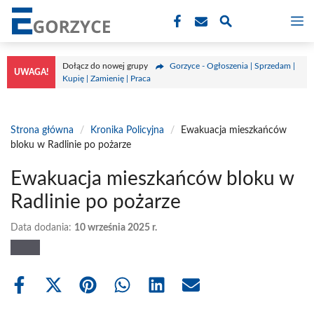
Przejdź
M
do
treści
Dołącz do nowej grupy
Gorzyce - Ogłoszenia | Sprzedam |
UWAGA!
Kupię | Zamienię | Praca
Strona główna
/
Kronika Policyjna
/
Ewakuacja mieszkańców
bloku w Radlinie po pożarze
Ewakuacja mieszkańców bloku w
Radlinie po pożarze
Data dodania:
10 września 2025 r.
Share
Share
Share
Share
Share
Share
on
on
on
on
on
on
Facebook
X
Pinterest
WhatsApp
LinkedIn
Email