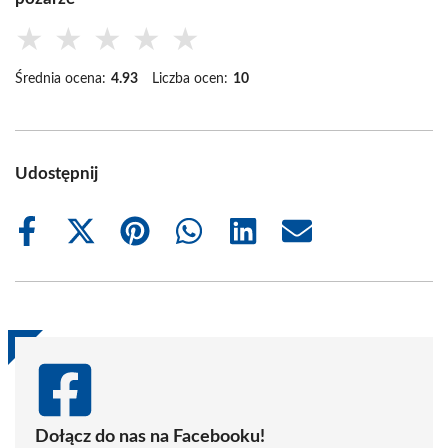
★
★
★
★
★
Średnia ocena:
4.93
Liczba ocen:
10
Udostępnij
Share
Share
Share
Share
Share
Share
on
on
on
on
on
on
Facebook
X
Pinterest
WhatsApp
LinkedIn
Email
(Twitter)
Dołącz do nas na Facebooku!