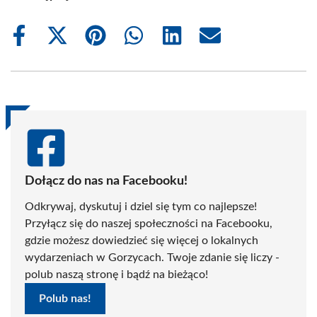
Share
Share
Share
Share
Share
Share
on
on
on
on
on
on
Facebook
X
Pinterest
WhatsApp
LinkedIn
Email
(Twitter)
Dołącz do nas na Facebooku!
Odkrywaj, dyskutuj i dziel się tym co najlepsze!
Przyłącz się do naszej społeczności na Facebooku,
gdzie możesz dowiedzieć się więcej o lokalnych
wydarzeniach w Gorzycach. Twoje zdanie się liczy -
polub naszą stronę i bądź na bieżąco!
Polub nas!