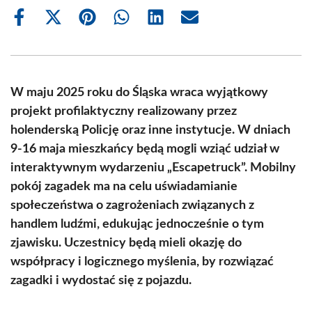
Share
Share
Share
Share
Share
Share
on
on
on
on
on
on
Facebook
X
Pinterest
WhatsApp
LinkedIn
Email
(Twitter)
W maju 2025 roku do Śląska wraca wyjątkowy
projekt profilaktyczny realizowany przez
holenderską Policję oraz inne instytucje. W dniach
9-16 maja mieszkańcy będą mogli wziąć udział w
interaktywnym wydarzeniu „Escapetruck”. Mobilny
pokój zagadek ma na celu uświadamianie
społeczeństwa o zagrożeniach związanych z
handlem ludźmi, edukując jednocześnie o tym
zjawisku. Uczestnicy będą mieli okazję do
współpracy i logicznego myślenia, by rozwiązać
zagadki i wydostać się z pojazdu.