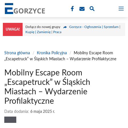
Przejdź
M
do
treści
Dołącz do nowej grupy
Gorzyce - Ogłoszenia | Sprzedam |
UWAGA!
Kupię | Zamienię | Praca
Strona główna
/
Kronika Policyjna
/
Mobilny Escape Room
„Escapetruck” w Śląskich Miastach – Wydarzenie Profilaktyczne
Mobilny Escape Room
„Escapetruck” w Śląskich
Miastach – Wydarzenie
Profilaktyczne
Data dodania:
6 maja 2025 r.