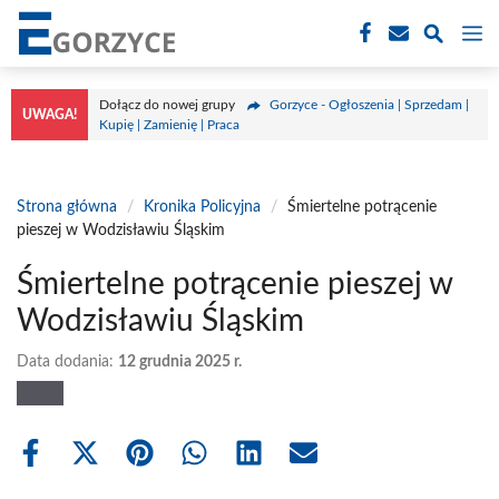
Przejdź
M
do
treści
Dołącz do nowej grupy
Gorzyce - Ogłoszenia | Sprzedam |
UWAGA!
Kupię | Zamienię | Praca
Strona główna
/
Kronika Policyjna
/
Śmiertelne potrącenie
pieszej w Wodzisławiu Śląskim
Śmiertelne potrącenie pieszej w
Wodzisławiu Śląskim
Data dodania:
12 grudnia 2025 r.
Share
Share
Share
Share
Share
Share
on
on
on
on
on
on
Facebook
X
Pinterest
WhatsApp
LinkedIn
Email