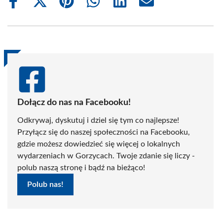
Share
Share
Share
Share
Share
Share
on
on
on
on
on
on
Facebook
X
Pinterest
WhatsApp
LinkedIn
Email
(Twitter)
Dołącz do nas na Facebooku!
Odkrywaj, dyskutuj i dziel się tym co najlepsze!
Przyłącz się do naszej społeczności na Facebooku,
gdzie możesz dowiedzieć się więcej o lokalnych
wydarzeniach w Gorzycach. Twoje zdanie się liczy -
polub naszą stronę i bądź na bieżąco!
Polub nas!