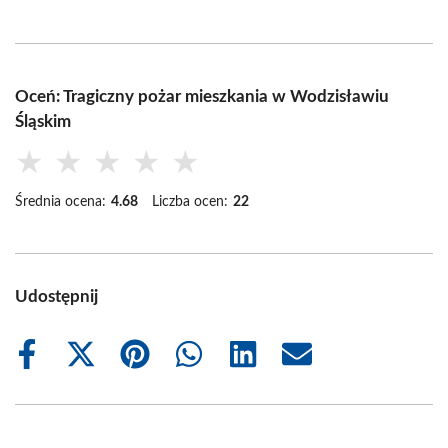
Oceń: Tragiczny pożar mieszkania w Wodzisławiu
Śląskim
★
★
★
★
★
Średnia ocena:
4.68
Liczba ocen:
22
Udostępnij
Share
Share
Share
Share
Share
Share
on
on
on
on
on
on
Facebook
X
Pinterest
WhatsApp
LinkedIn
Email
(Twitter)