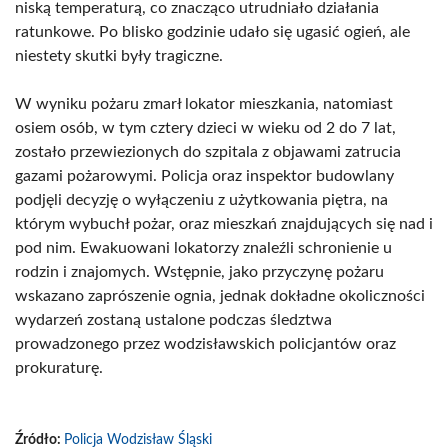
niską temperaturą, co znacząco utrudniało działania
ratunkowe. Po blisko godzinie udało się ugasić ogień, ale
niestety skutki były tragiczne.
W wyniku pożaru zmarł lokator mieszkania, natomiast
osiem osób, w tym cztery dzieci w wieku od 2 do 7 lat,
zostało przewiezionych do szpitala z objawami zatrucia
gazami pożarowymi. Policja oraz inspektor budowlany
podjęli decyzję o wyłączeniu z użytkowania piętra, na
którym wybuchł pożar, oraz mieszkań znajdujących się nad i
pod nim. Ewakuowani lokatorzy znaleźli schronienie u
rodzin i znajomych. Wstępnie, jako przyczynę pożaru
wskazano zaprószenie ognia, jednak dokładne okoliczności
wydarzeń zostaną ustalone podczas śledztwa
prowadzonego przez wodzisławskich policjantów oraz
prokuraturę.
Źródło:
Policja Wodzisław Śląski