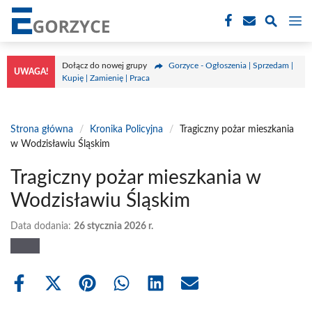
Przejdź
M
do
treści
Dołącz do nowej grupy
Gorzyce - Ogłoszenia | Sprzedam |
UWAGA!
Kupię | Zamienię | Praca
Strona główna
/
Kronika Policyjna
/
Tragiczny pożar mieszkania
w Wodzisławiu Śląskim
Tragiczny pożar mieszkania w
Wodzisławiu Śląskim
Data dodania:
26 stycznia 2026 r.
Share
Share
Share
Share
Share
Share
on
on
on
on
on
on
Facebook
X
Pinterest
WhatsApp
LinkedIn
Email